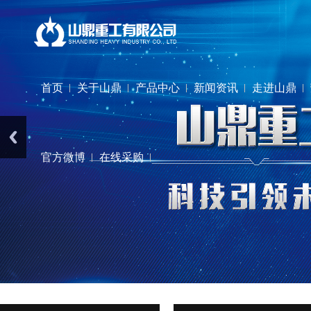
首页
关于山鼎
产品中心
新闻资讯
走进山鼎
官方微博
在线采购