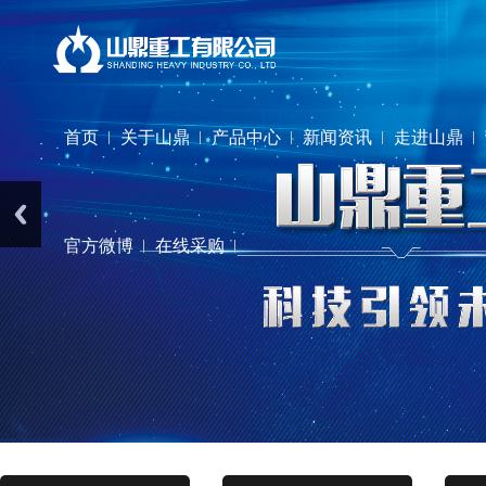
首页
关于山鼎
产品中心
新闻资讯
走进山鼎
官方微博
在线采购