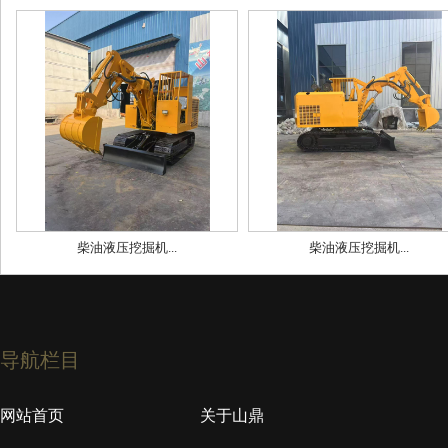
柴油液压挖掘机...
柴油液压挖掘机...
导航栏目
网站首页
关于山鼎