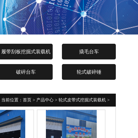
履带刮板挖掘式装载机
撬毛台车
破碎台车
轮式破碎锤
当前位置：
首页
>
产品中心
>
轮式皮带式挖掘式装载机
>