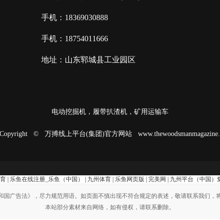
手机：18369030888
手机：18754011666
地址：山东郓城县工业园区
电动挖掘机，履带扒渣机，矿用运输车
Copyright © 万搏线上平台(集团)官方网站 www.thewoodsmanmagaz
体育
|
乐鱼在线注册_乐鱼（中国）
|
九州体育
|
乐鱼网页版
|
完美网
|
九州平台（中国）
和国广告法》，尽力规范用语。如页面不慎出现不符合规定的表述，敬请联系我们，
本站部分素材来自网络，如有侵权，请联系删除。