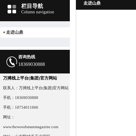
走进山鼎
栏目导航
Column navigation
走进山鼎
咨询热线
18369030888
万搏线上平台(集团)官方网站
联系人：万搏线上平台(集团)官方网站
手机：18369030888
手机：18754011666
网址：
www.thewoodsmanmagazine.com