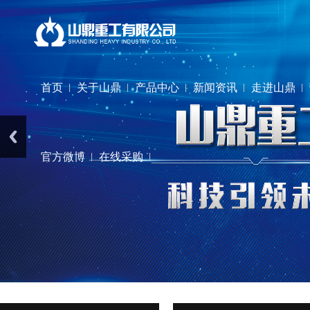
首页
关于山鼎
产品中心
新闻资讯
走进山鼎
官方微博
在线采购