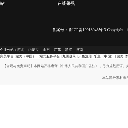
站
在线采购
备案号：
鲁ICP备19018046号-3
Copyrigh
企业分站：
河北
内蒙古
山东
江苏
浙江
河南
完美平台_完美（中国）一站式服务平台
|
九州登录
|
乐鱼注册_乐鱼（中国）
|
完美·
【合规与免责声明】本网站严格遵守《中华人民共和国广告法》，尽力规范用语。
本站部分素材来