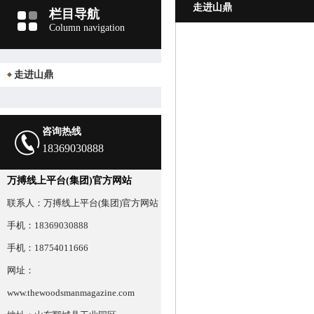
走进山鼎
栏目导航
Column navigation
走进山鼎
咨询热线
18369030888
万搏线上平台(集团)官方网站
联系人：万搏线上平台(集团)官方网站
手机：18369030888
手机：18754011666
网址：
www.thewoodsmanmagazine.com