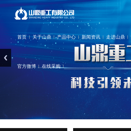
首页
关于山鼎
产品中心
新闻资讯
走进山鼎
官方微博
在线采购