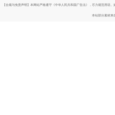
【合规与免责声明】本网站严格遵守《中华人民共和国广告法》，尽力规范用语。
本站部分素材来