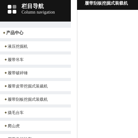
履带刮板挖掘式装载机
栏目导航
Column navigation
产品中心
液压挖掘机
履带吊车
履带破碎锤
履带皮带挖掘式装裁机
履带刮板挖掘式装载机
撬毛台车
爬山虎