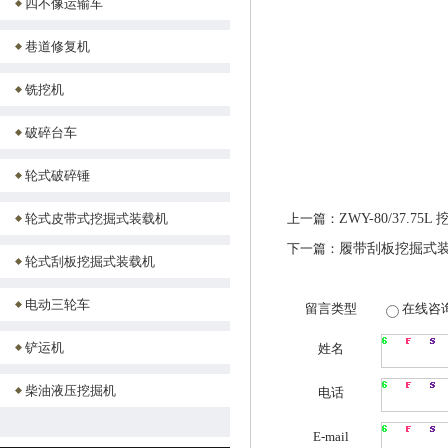
四不像运输车
巷道修复机
铣挖机
破碎台车
轮式破碎锤
轮式皮带式挖掘式装载机
上一篇：
ZWY-80/37.75
下一篇：
履带刮板挖掘式
轮式刮板挖掘式装载机
电动三轮车
留言类型
在线咨
铲运机
姓名
柴油液压挖掘机
电话
E-mail