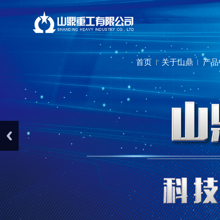
首页
关于山鼎
产品