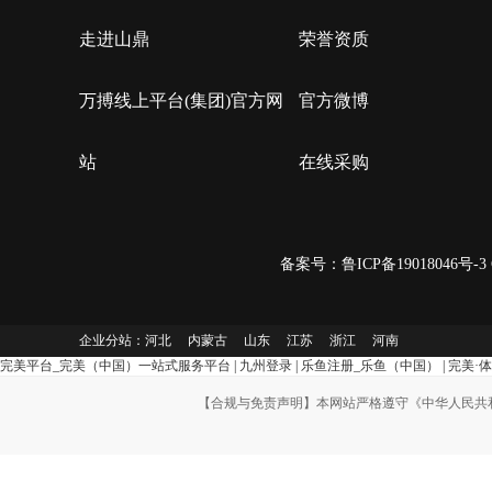
走进山鼎
荣誉资质
万搏线上平台(集团)官方网
官方微博
站
在线采购
备案号：
鲁ICP备19018046号-3
企业分站：
河北
内蒙古
山东
江苏
浙江
河南
完美平台_完美（中国）一站式服务平台
|
九州登录
|
乐鱼注册_乐鱼（中国）
|
完美·
【合规与免责声明】本网站严格遵守《中华人民共