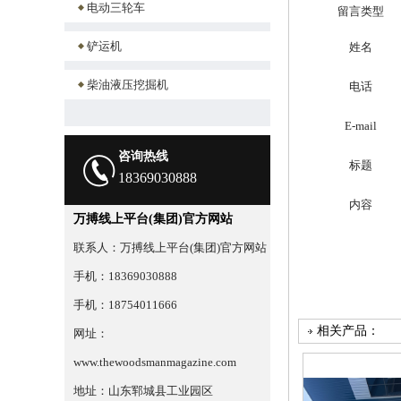
电动三轮车
留言类型
铲运机
姓名
柴油液压挖掘机
电话
E-mail
咨询热线
标题
18369030888
内容
万搏线上平台(集团)官方网站
联系人：万搏线上平台(集团)官方网站
手机：18369030888
手机：18754011666
相关产品：
网址：
www.thewoodsmanmagazine.com
地址：山东郓城县工业园区