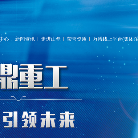
中心
新闻资讯
走进山鼎
荣誉资质
万搏线上平台(集团)