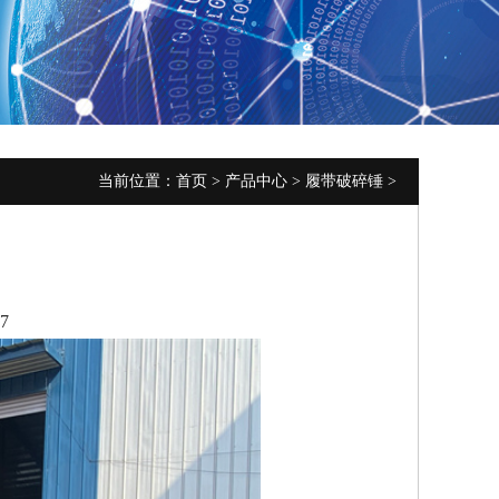
当前位置：
首页
>
产品中心
>
履带破碎锤
>
7