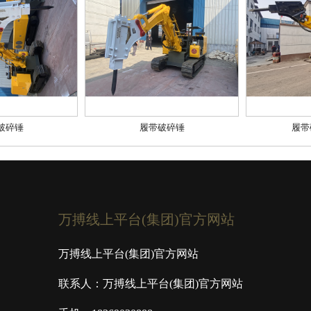
破碎锤
履带破碎锤
履带
万搏线上平台(集团)官方网站
万搏线上平台(集团)官方网站
联系人：万搏线上平台(集团)官方网站