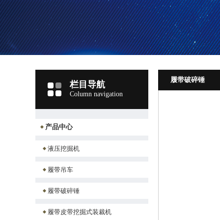
履带破碎锤
栏目导航
Column navigation
产品中心
液压挖掘机
履带吊车
履带破碎锤
履带皮带挖掘式装裁机