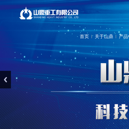
首页
关于山鼎
产品