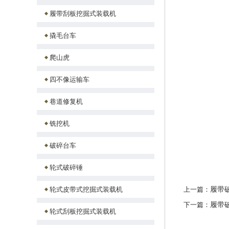
履带刮板挖掘式装载机
撬毛台车
爬山虎
四不像运输车
巷道修复机
铣挖机
破碎台车
轮式破碎锤
轮式皮带式挖掘式装载机
上一篇：
履带
下一篇：
履带
轮式刮板挖掘式装载机