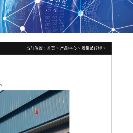
当前位置：
首页
>
产品中心
>
履带破碎锤
>
7