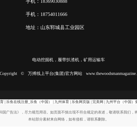
手机：18369030888
手机：18754011666
地址：山东郓城县工业园区
电动挖掘机，履带扒渣机，矿用运输车
Copyright © 万搏线上平台(集团)官方网站 www.thewoodsmanmagaz
体育
|
乐鱼在线注册_乐鱼（中国）
|
九州体育
|
乐鱼网页版
|
完美网
|
九州平台（中国）
和国广告法》，尽力规范用语。如页面不慎出现不符合规定的表述，敬请联系我们，
本站部分素材来自网络，如有侵权，请联系删除。