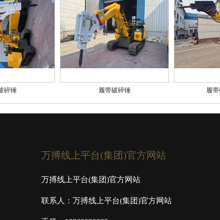
破碎锤
履带破碎锤
履带
万搏线上平台(集团)官方网站
万搏线上平台(集团)官方网站
联系人：万搏线上平台(集团)官方网站